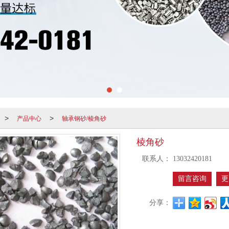
产品中心
轴承钢砂/棱角砂
>
>
棱角砂
联系人：
13032420181
留言咨询
更
分享：