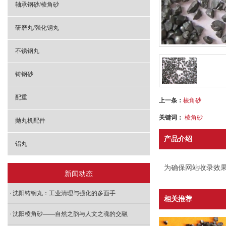
轴承钢砂/棱角砂
研磨丸/强化钢丸
不锈钢丸
铸钢砂
配重
上一条：
棱角砂
关键词：
棱角砂
抛丸机配件
产品介绍
铝丸
为确保网站收录效果
新闻动态
沈阳铸钢丸：工业清理与强化的多面手
相关推荐
沈阳棱角砂——自然之韵与人文之魂的交融