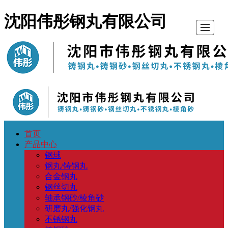
沈阳伟彤钢丸有限公司
首页
首
产
新
公
留
联
地
产品中心
钢球
页
品
闻
司
言
系
图
钢丸/铸钢丸
合金钢丸
钢丝切丸
中
动
介
反
我
导
轴承钢砂/棱角砂
研磨丸/强化钢丸
心
态
绍
馈
们
航
不锈钢丸