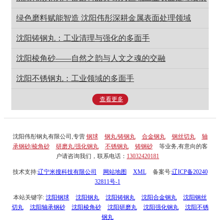
绿色磨料赋能智造 沈阳伟彤深耕金属表面处理领域
沈阳铸钢丸：工业清理与强化的多面手
沈阳棱角砂——自然之韵与人文之魂的交融
沈阳不锈钢丸：工业领域的多面手
查看更多
沈阳伟彤钢丸有限公司,专营
钢球
钢丸/铸钢丸
合金钢丸
钢丝切丸
轴
承钢砂/棱角砂
研磨丸/强化钢丸
不锈钢丸
铸钢砂
等业务,有意向的客
户请咨询我们，联系电话：
13032420181
技术支持:
辽宁米搜科技有限公司
网站地图
XML
备案号:
辽ICP备20240
32811号-1
本站关键字:
沈阳钢球
沈阳钢丸
沈阳铸钢丸
沈阳合金钢丸
沈阳钢丝
切丸
沈阳轴承钢砂
沈阳棱角砂
沈阳研磨丸
沈阳强化钢丸
沈阳不锈
钢丸