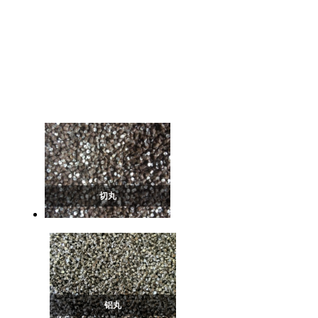
铸钢砂
配重
抛丸机配件
铝丸
切丸
铝丸