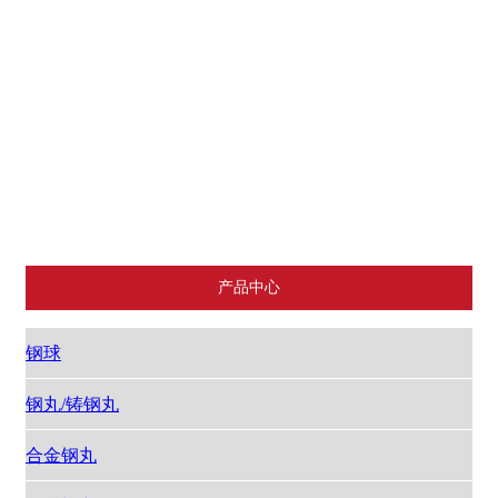
钢丝切丸
轴承钢砂/棱角砂
研磨丸/强化钢丸
不锈钢丸
铸钢砂
配重
抛丸机配件
铝丸
产品中心
钢球
钢丸/铸钢丸
合金钢丸