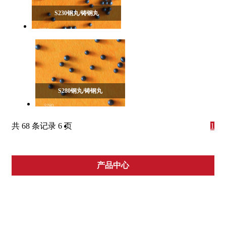
S230钢丸/铸钢丸
S280钢丸/铸钢丸
共 68 条记录 6 页
1
2
3
产品中心
>>
6
钢球
钢丸/铸钢丸
合金钢丸
跳转