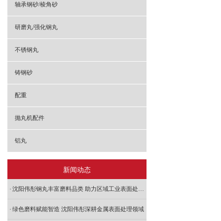
轴承钢砂/棱角砂
研磨丸/强化钢丸
不锈钢丸
铸钢砂
配重
抛丸机配件
铝丸
新闻动态
沈阳伟彤钢丸丰富磨料品类 助力区域工业表面处理发展
绿色磨料赋能智造 沈阳伟彤深耕金属表面处理领域