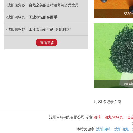
沈阳棱角砂：自然之美的独特诠释与多元应用
S55
沈阳铸钢丸：工业领域的多面手
沈阳铸钢砂：工业表面处理的“磨砺利器”
查看更多
φ0.
共 23 条记录 2 页
沈阳伟彤钢丸有限公司,专营
钢球
钢丸/铸钢丸
合
本站关键字:
沈阳钢球
沈阳钢丸