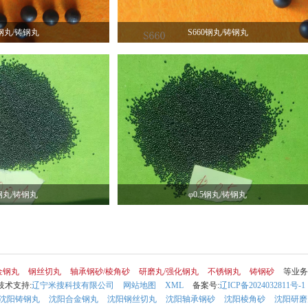
0钢丸/铸钢丸
S660钢丸/铸钢丸
4钢丸/铸钢丸
φ0.5钢丸/铸钢丸
金钢丸
钢丝切丸
轴承钢砂/棱角砂
研磨丸/强化钢丸
不锈钢丸
铸钢砂
等业务
技术支持:
辽宁米搜科技有限公司
网站地图
XML
备案号:
辽ICP备2024032811号-1
沈阳铸钢丸
沈阳合金钢丸
沈阳钢丝切丸
沈阳轴承钢砂
沈阳棱角砂
沈阳研磨