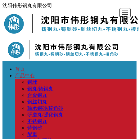
沈阳伟彤钢丸有限公司
首页
首
产
新
公
留
联
地
产品中心
钢球
页
品
闻
司
言
系
图
钢丸/铸钢丸
合金钢丸
钢丝切丸
中
动
介
反
我
导
轴承钢砂/棱角砂
研磨丸/强化钢丸
心
态
绍
馈
们
航
不锈钢丸
铸钢砂
配重