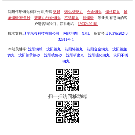
沈阳伟彤钢丸有限公司,专营
钢球
钢丸/铸钢丸
合金钢丸
钢丝切丸
轴
承钢砂/棱角砂
研磨丸/强化钢丸
不锈钢丸
铸钢砂
等业务,有意向的客
户请咨询我们，联系电话：
13032420181
技术支持:
辽宁米搜科技有限公司
网站地图
XML
备案号:
辽ICP备20240
32811号-1
本站关键字:
沈阳钢球
沈阳钢丸
沈阳铸钢丸
沈阳合金钢丸
沈阳钢丝
切丸
沈阳轴承钢砂
沈阳棱角砂
沈阳研磨丸
沈阳强化钢丸
沈阳不锈
钢丸
扫一扫访问移动端