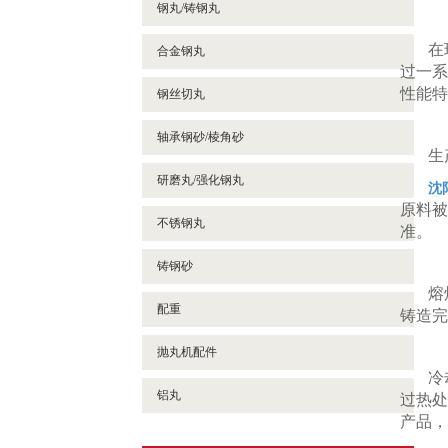
钢丸/铸钢丸
在
合金钢丸
过一系
性能特
钢丝切丸
轴承钢砂/棱角砂
生
研磨丸/强化钢丸
沈
原料被
不锈钢丸
准。
铸钢砂
熔
配重
铸造完
抛丸机配件
冷
铝丸
过热处
产品，