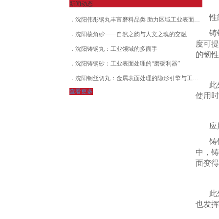
新闻动态
性
沈阳伟彤钢丸丰富磨料品类 助力区域工业表面处理发展
铸
沈阳棱角砂——自然之韵与人文之魂的交融
度可提
沈阳铸钢丸：工业领域的多面手
的韧性
沈阳铸钢砂：工业表面处理的“磨砺利器”
沈阳钢丝切丸：金属表面处理的隐形引擎与工业材料革命
此
查看更多
使用时
应
铸
中，铸
面变得
此
也发挥