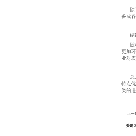
除
备成各
结
随
更加环
业对表
总
特点优
类的进
上一
关键